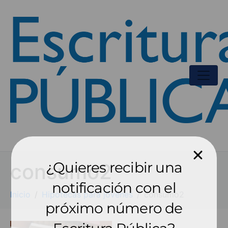
¿Quieres recibir una
consumo2
notificación con el
Inicio
Hipotecas para jóvenes
consumo2
próximo número de