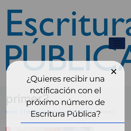
¿Quieres recibir una
notificación con el
primer3
próximo número de
Inicio
Herencias y legados solidarios
Escritura Pública?
primer3