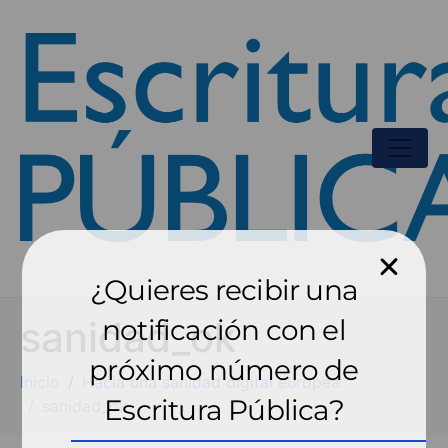
¿Quieres recibir una
sanidad_ok
notificación con el
próximo número de
Inicio
Hacia una sanidad digital europea
Escritura Pública?
sanidad_ok