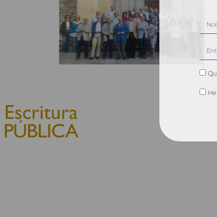
Qui
He 
© 2010, Consejo General del
Notariado