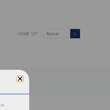
HOME 137
 el