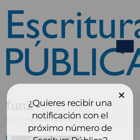
¿Quieres recibir una
fun2
notificación con el
Inicio
Fundación Notariado
fun2
próximo número de