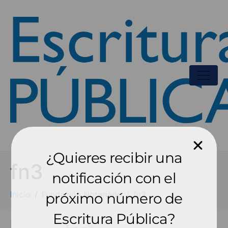
¿Quieres recibir una
fn3
notificación con el
Inicio
Fundación Notariado
fn3
próximo número de
Escritura Pública?