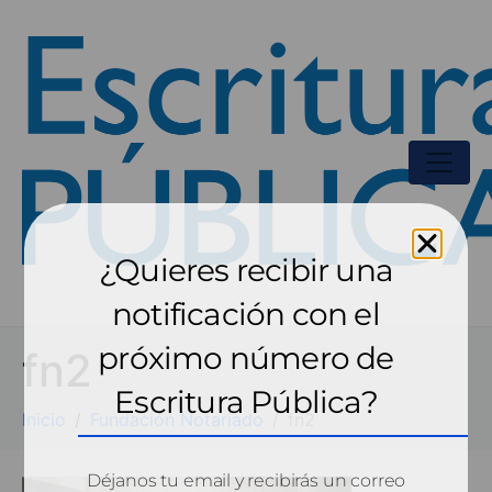
¿Quieres recibir una
notificación con el
próximo número de
fn2
Escritura Pública?
Inicio
Fundación Notariado
fn2
Déjanos tu email y recibirás un correo