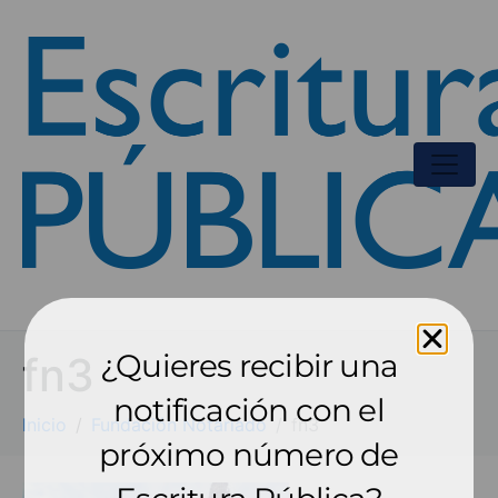
¿Quieres recibir una
fn3
notificación con el
Inicio
Fundación Notariado
fn3
próximo número de