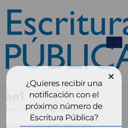
¿Quieres recibir una
ae1
notificación con el
próximo número de
Inicio
Fundación Aequitas
ae1
Escritura Pública?