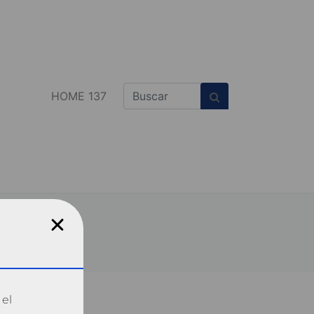
HOME 137
 el