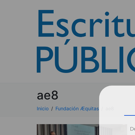
ae8
Inicio
Fundación Æquitas
ae8
Dé