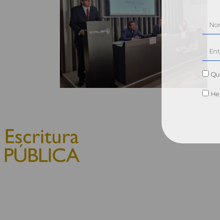
Qui
He 
© 2010, Consejo General del
Notariado