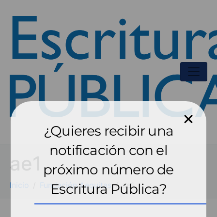
¿Quieres recibir una
notificación con el
ae1
próximo número de
Inicio
Fundación Aequitas
ae1
Escritura Pública?