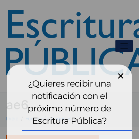
¿Quieres recibir una
notificación con el
ae6
próximo número de
Inicio
Fundación Aequitas
Escritura Pública?
ae6