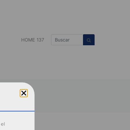
HOME 137
 el