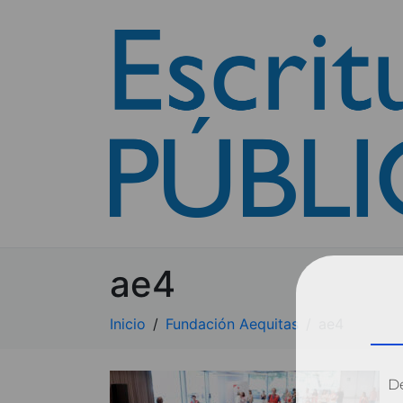
ae4
Inicio
Fundación Aequitas
ae4
Dé