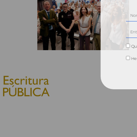
Qui
He 
© 2010, Consejo General del
Notariado