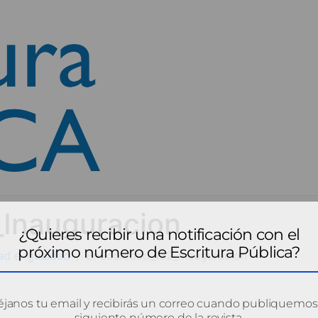
Inauguracion
¿Quieres recibir una notificación con el
próximo número de Escritura Pública?
tad e igualdad
EnSociedad_132_Inauguracion
janos tu email y recibirás un correo cuando publiquemos
siguiente número de la revista.