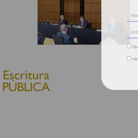
Qui
He 
© 2010, Consejo General del
Notariado