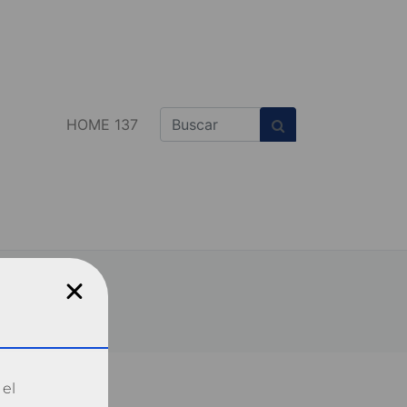
HOME 137
 el