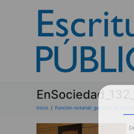
EnSociedad_132_
Inicio
Función notarial: garantía de liber
Dé