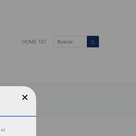
HOME 137
 el