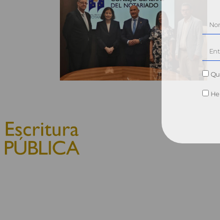
Qui
He 
© 2010, Consejo General del
Notariado