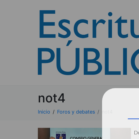
not4
Inicio
Foros y debates
not4
Dé