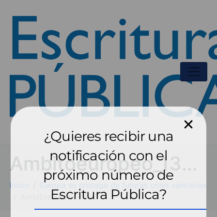
¿Quieres recibir una
notificación con el
Ambitoeuropeo_132_1
próximo número de
Inicio
Europa se protege de futuras crisis sanitarias
Escritura Pública?
Ambitoeuropeo_132_1