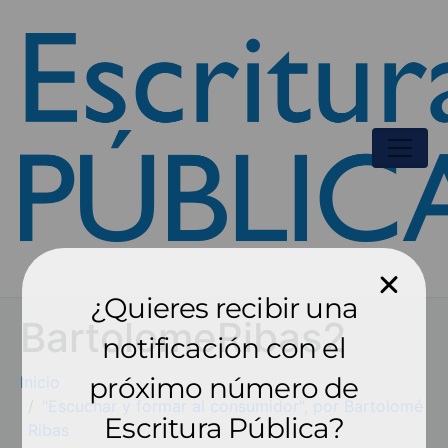
¿Quieres recibir una
BartolomeRibas2
notificación con el
próximo número de
Inicio
"Escuchar y formar al consumidor", por Bartolomé
Escritura Pública?
Ribas