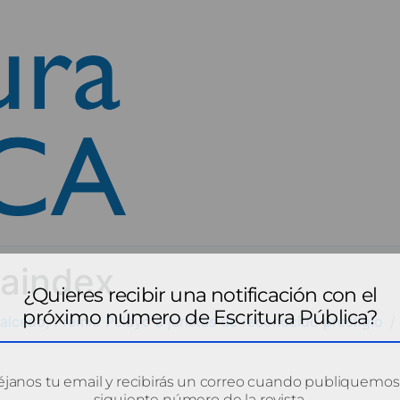
aindex
¿Quieres recibir una notificación con el
próximo número de Escritura Pública?
alcedo, Premio Pelayo a juristas de reconocido prestigio
janos tu email y recibirás un correo cuando publiquemos
siguiente número de la revista.