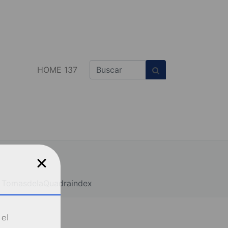
HOME 137
TomasdelaQuadraindex
 el