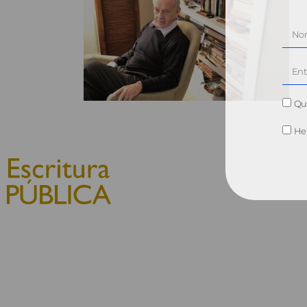
Qui
He 
© 2010, Consejo General del
Notariado