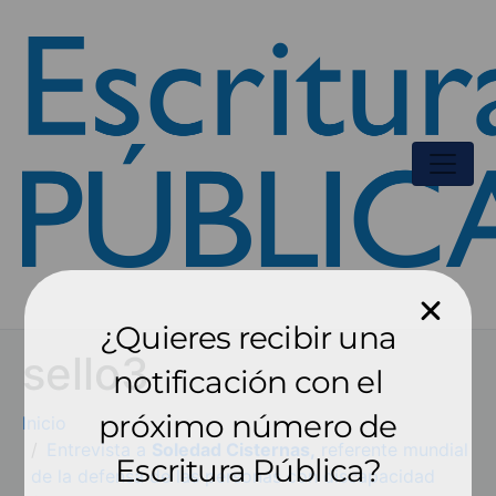
¿Quieres recibir una
sello3
notificación con el
próximo número de
Inicio
Entrevista a
Soledad Cisternas,
referente mundial
Escritura Pública?
de la defensa de las personas con discapacidad