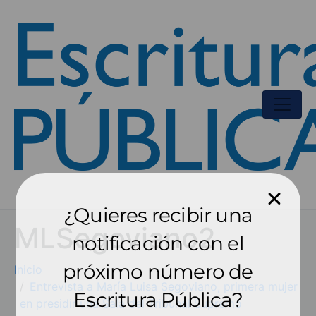
¿Quieres recibir una
MLSegoviano2
notificación con el
próximo número de
Inicio
Entrevista a María Luisa Segoviano, primera mujer
Escritura Pública?
en presidir una Sala del Tribunal Supremo