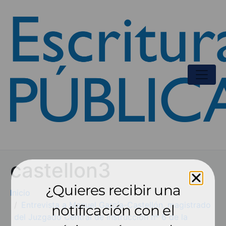
castellon3
¿Quieres recibir una
Inicio
Entrevista a Manuel García-Castellón, magistrado
notificación con el
del Juzgado Central de Instrucción nº 6 de la