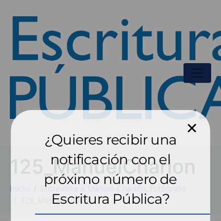
¿Quieres recibir una
notificación con el
125_ManuelCharlon
próximo número de
Inicio
Entrevista a Manuel Charlón, fotógrafo
Escritura Pública?
125_ManuelCharlon