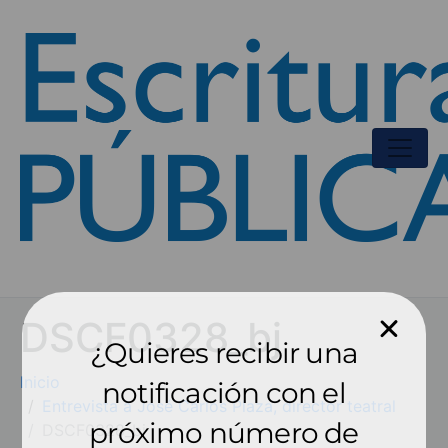
DSCF0328_bj
¿Quieres recibir una
Inicio
notificación con el
Entrevista a José Carlos Plaza, director teatral
próximo número de
DSCF0328_bj