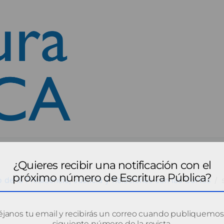
¿Quieres recibir una notificación con el
próximo número de Escritura Pública?
 de la Presidencia, Justicia y Relaciones con las Cortes
janos tu email y recibirás un correo cuando publiquemos
siguiente número de la revista.