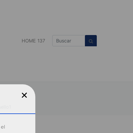
HOME 137
sello1
 el