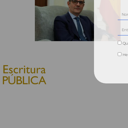
Qui
He 
© 2010, Consejo General del
Notariado