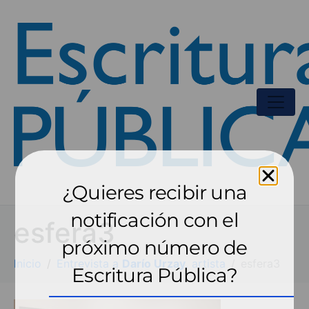
¿Quieres recibir una
notificación con el
esfera3
próximo número de
Inicio
Entrevista a
Darío Urzay,
artista
esfera3
Escritura Pública?