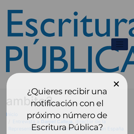
¿Quieres recibir una
ambito3
notificación con el
próximo número de
Inicio
Entrevista a
Daniel Calleja,
director de la
Escritura Pública?
Representación de la Comisión Europea en España