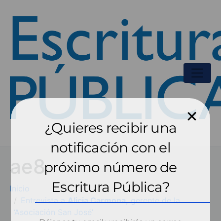
¿Quieres recibir una
notificación con el
ae8
próximo número de
Escritura Pública?
Inicio
Entrevista a
Alicia Carmona,
gerente de la
‘Asociación San José’