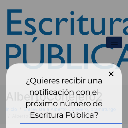
¿Quieres recibir una
notificación con el
AlbertoConejero2
próximo número de
Inicio
Entrevista a Alberto Conejero, dramaturgo
Escritura Pública?
AlbertoConejero2