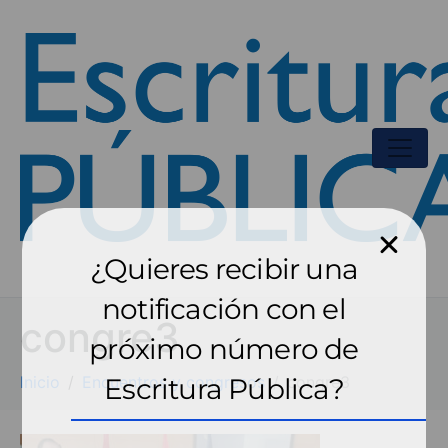
¿Quieres recibir una
notificación con el
congre3
próximo número de
Inicio
Encuentros y congresos
Escritura Pública?
congre3