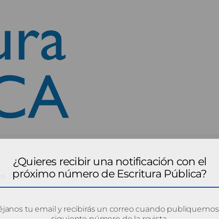
¿Quieres recibir una notificación con el
próximo número de Escritura Pública?
es
confe2
janos tu email y recibirás un correo cuando publiquemos
siguiente número de la revista.