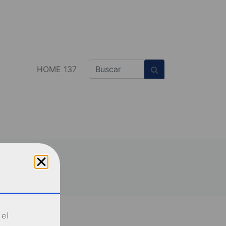
HOME 137
 el