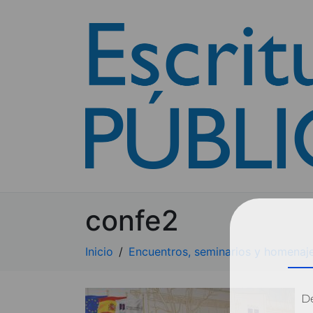
confe2
Inicio
Encuentros, seminarios y homenaj
Dé