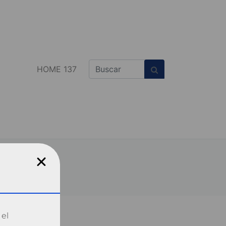
HOME 137
 el