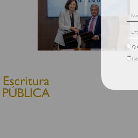
Qui
He 
© 2010, Consejo General del
Notariado