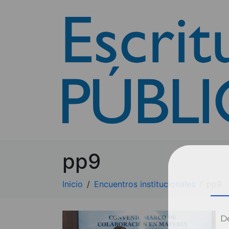
pp9
Inicio
Encuentros institucionales
pp9
Dé