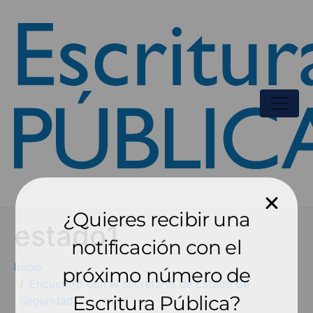
¿Quieres recibir una
estado1
notificación con el
Inicio
próximo número de
Encuentro con el secretario de Estado de
Escritura Pública?
Seguridad