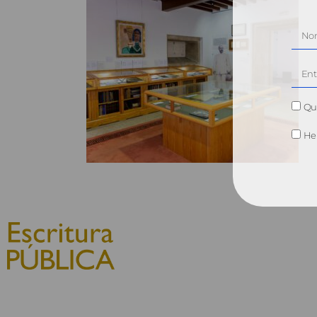
Qui
He 
© 2010, Consejo General del
Notariado