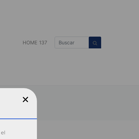
HOME 137
 el