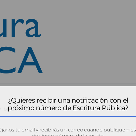
¿Quieres recibir una notificación con el
próximo número de Escritura Pública?
Museo-2_bj
janos tu email y recibirás un correo cuando publiquemos
siguiente número de la revista.