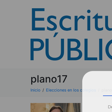
plano17
Inicio
Elecciones en los colegios
plano
Dé