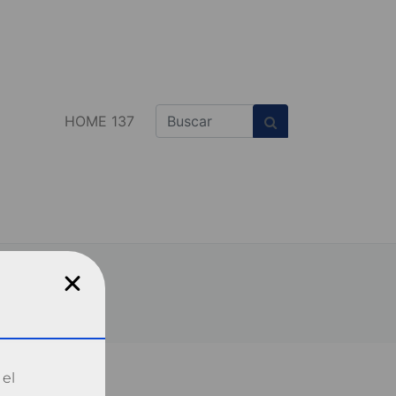
HOME 137
 el