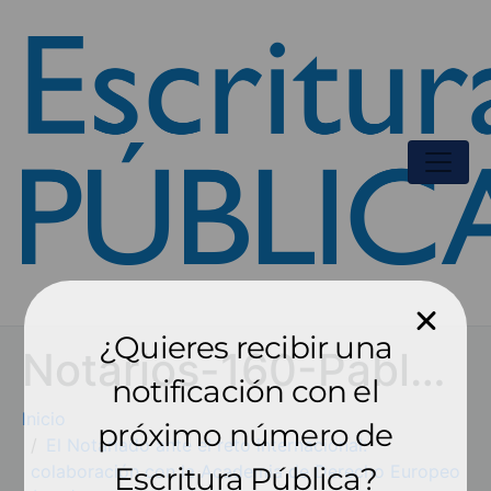
¿Quieres recibir una
Notarios-160-Pablo-Vázquezb2
notificación con el
Inicio
próximo número de
El Notariado ante el reto internacional:
colaboración con la Academia de Derecho Europeo
Escritura Pública?