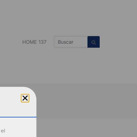
HOME 137
 el