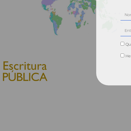
Qui
He 
© 2010, Consejo General del
Notariado