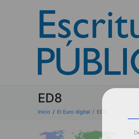
ED8
Inicio
El Euro digital
ED8
Dé