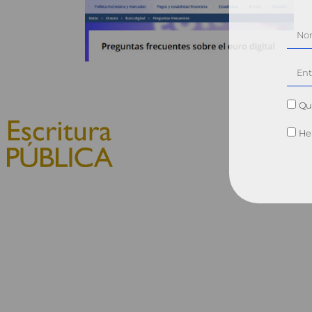
Qui
He 
© 2010, Consejo General del
Notariado