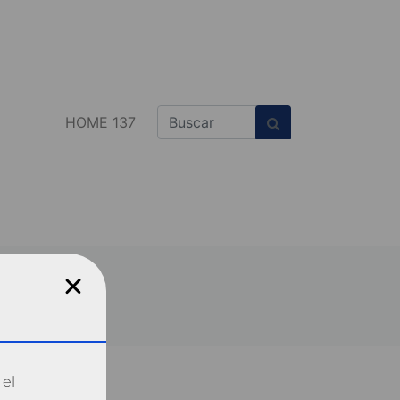
HOME 137
 el