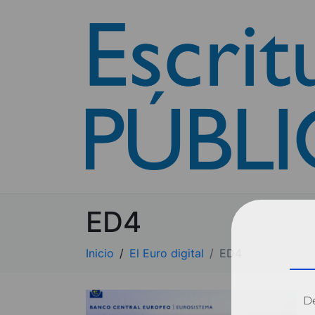
ED4
Inicio
El Euro digital
ED4
Dé