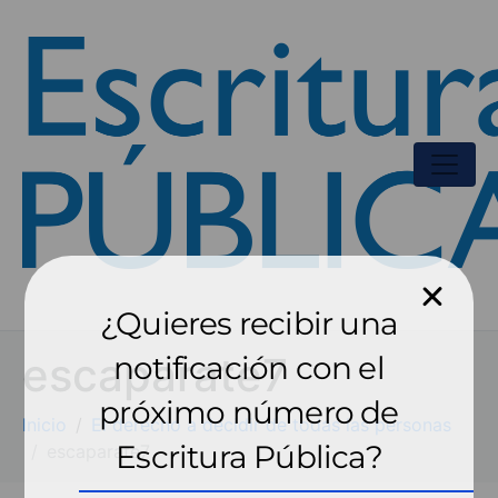
¿Quieres recibir una
escaparate7
notificación con el
próximo número de
Inicio
El derecho a decidir de todas las personas
Escritura Pública?
escaparate7