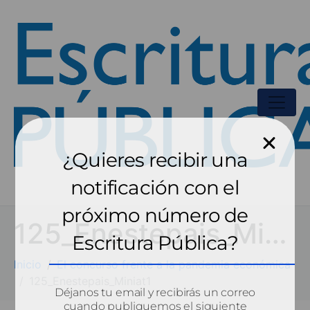
¿Quieres recibir una
notificación con el
próximo número de
125_Enestepais_Miniat1
Escritura Pública?
Inicio
El concurso frente a la pandemia económica
125_Enestepais_Miniat1
Déjanos tu email y recibirás un correo
cuando publiquemos el siguiente