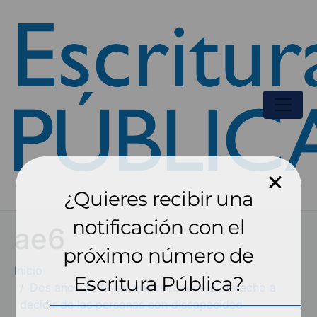
¿Quieres recibir una
notificación con el
ae6
próximo número de
Inicio
Escritura Pública?
Dos años de la ley que reconoce el derecho a
decidir de las personas con discapacidad