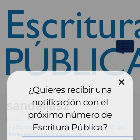
¿Quieres recibir una
notificación con el
sandalias2
próximo número de
Inicio
Escritura Pública?
¿Dónde acaba el diseño y empieza el arte?, por
Pablo Fernández Carballo-Calero