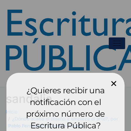
¿Quieres recibir una
sandalia
notificación con el
Inicio
próximo número de
¿Dónde acaba el diseño y empieza el arte?, por
Escritura Pública?
Pablo Fernández Carballo-Calero