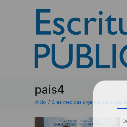
pais4
Inicio
Diez medidas urgentes para preveni
Dé