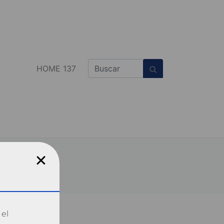
HOME 137
 el