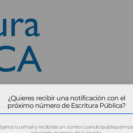
¿Quieres recibir una notificación con el
próximo número de Escritura Pública?
r los incendios forestales
pais4
janos tu email y recibirás un correo cuando publiquemos
siguiente número de la revista.