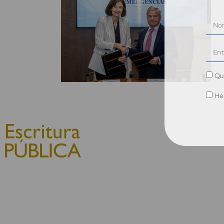
Qui
He 
© 2010, Consejo General del
Notariado