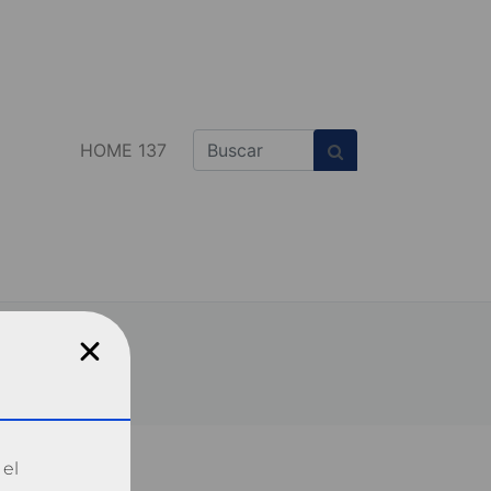
HOME 137
 el