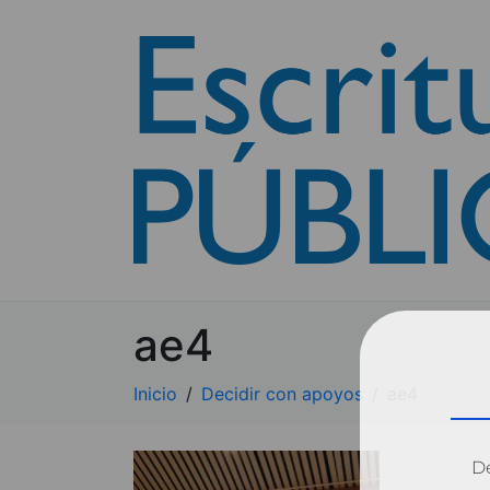
ae4
Inicio
Decidir con apoyos
ae4
Dé