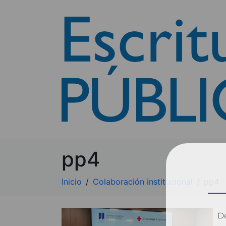
pp4
Inicio
Colaboración institucional
pp4
Dé