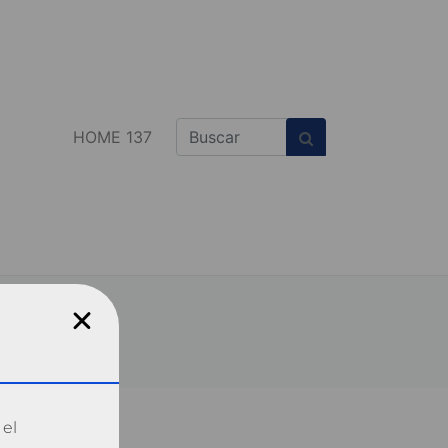
HOME 137
 el