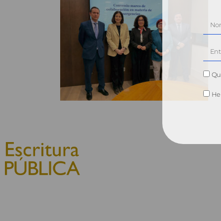
Qui
He 
© 2010, Consejo General del
Notariado