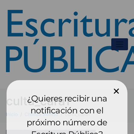
¿Quieres recibir una
cultu_cara1
notificación con el
Inicio
Chillida infinito
cultu_cara1
próximo número de