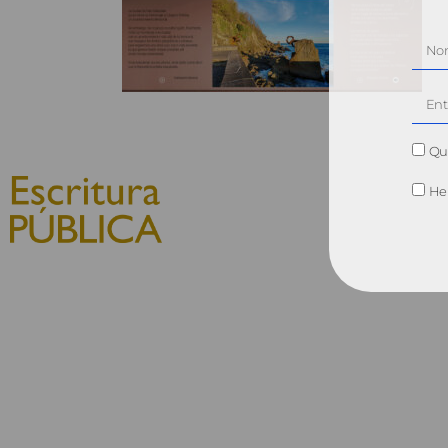
Qui
He 
© 2010, Consejo General del
Notariado