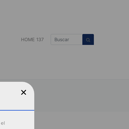
HOME 137
 el