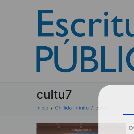
cultu7
Inicio
Chillida infinito
cultu7
Dé