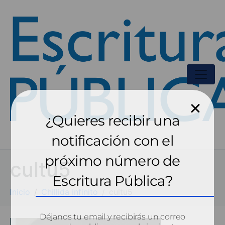
¿Quieres recibir una
notificación con el
próximo número de
cultu5
Escritura Pública?
Inicio
Chillida infinito
cultu5
Déjanos tu email y recibirás un correo