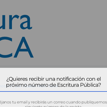
¿Quieres recibir una notificación con el
próximo número de Escritura Pública?
otario", por Ubaldo Nieto Carol
UbaldoNieto1
janos tu email y recibirás un correo cuando publiquemos
siguiente número de la revista.