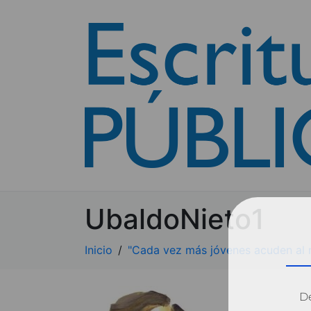
UbaldoNieto1
Inicio
"Cada vez más jóvenes acuden al n
Dé