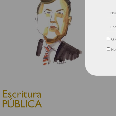
Qui
He 
© 2010, Consejo General del