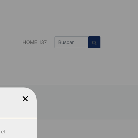
HOME 137
 el