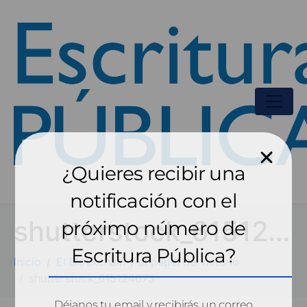
¿Quieres recibir una
notificación con el
shutterstock_615124073
próximo número de
Escritura Pública?
Inicio
El Blockchain y el papel del notario
shutterstock_615124073
Déjanos tu email y recibirás un correo